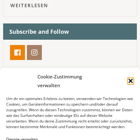
WEITERLESEN
Subscribe and Follow
Cookie-Zustimmung
Meistgelesene Artikel
verwalten
Hallo neue Website !
Um dir ein optimales Erlebnis zu bieten, verwenden wir Technologien wie
Cookies, um Geräteinformationen zu speichern und/oder darauf
15/05/2023
zuzugreifen. Wenn du diesen Technologien zustimmst, können wir Daten
wie das Surfverhalten oder eindeutige IDs auf dieser Website
verarbeiten. Wenn du deine Zustimmung nicht erteilst oder zurückziehst,
Heute nahm ich an einem „Cake
können bestimmte Merkmale und Funktionen beeinträchtigt werden.
Decoration Intensivkurs teil
Dienste verwalten