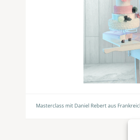
Beitragsnavigation
Masterclass mit Daniel Rebert aus Frankrei